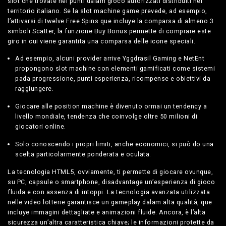
slot che trovate nei punti dalam gioco autorizzati distribuiti nel
territorio italiano. Se la slot machine game prevede, ad esempio,
l’attivarsi di twelve Free Spins que incluye la comparsa di almeno 3
simboli Scatter, la funzione Buy Bonus permette di comprare este
giro in cui viene garantita una comparsa delle icone speciali.
Ad esempio, alcuni provider arrive Yggdrasil Gaming e NetEnt
propongono slot machine con elementi gamificati come sistemi
pada progressione, punti esperienza, ricompense e obiettivi da
raggiungere.
Giocare alle position machine è divenuto ormai un tendency a
livello mondiale, tendenza che coinvolge oltre 50 milioni di
giocatori online.
Solo conoscendo i propri limiti, anche economici, si può do una
scelta particolarmente ponderata e oculata.
La tecnologia HTML5, ovviamente, ti permette di giocare ovunque,
su PC, capsule o smartphone, disadvantage un’esperienza di gioco
fluida e con assenza di intoppi. La tecnologia avanzata utilizzata
nelle video lotterie garantisce un gameplay dalam alta qualità, que
incluye immagini dettagliate e animazioni fluide. Ancora, è l’alta
sicurezza un’altra caratteristica chiave; le informazioni protette da