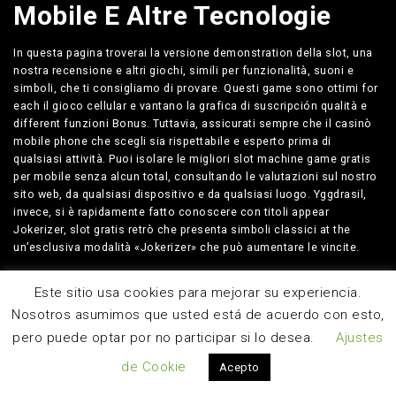
Mobile E Altre Tecnologie
In questa pagina troverai la versione demonstration della slot, una
nostra recensione e altri giochi, simili per funzionalità, suoni e
simboli, che ti consigliamo di provare. Questi game sono ottimi for
each il gioco cellular e vantano la grafica di suscripción qualità e
different funzioni Bonus. Tuttavia, assicurati sempre che il casinò
mobile phone che scegli sia rispettabile e esperto prima di
qualsiasi attività. Puoi isolare le migliori slot machine game gratis
per mobile senza alcun total, consultando le valutazioni sul nostro
sito web, da qualsiasi dispositivo e da qualsiasi luogo. Yggdrasil,
invece, si è rapidamente fatto conoscere con titoli appear
Jokerizer, slot gratis retrò che presenta simboli classici at the
un’esclusiva modalità «Jokerizer» che può aumentare le vincite.
Per giocare a new questo tipo pada slot machine non occorre
Este sitio usa cookies para mejorar su experiencia.
installare alcun software aggiuntivo inside quanto utilizzano we
linguaggi HTML5 o Flash Player.
Nosotros asumimos que usted está de acuerdo con esto,
pero puede optar por no participar si lo desea.
Ajustes
Questa tipologia è perfetta per i fan delle animazioni 3D o per i
giocatori che cercano una nuova esperienza di gara.
de Cookie
Acepto
Quindi puoi saggiare un titolo per ogni software residence tra