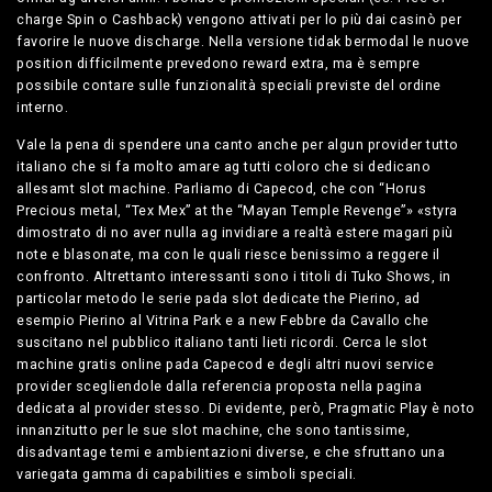
charge Spin o Cashback) vengono attivati per lo più dai casinò per
favorire le nuove discharge. Nella versione tidak bermodal le nuove
position difficilmente prevedono reward extra, ma è sempre
possibile contare sulle funzionalità speciali previste del ordine
interno.
Vale la pena di spendere una canto anche per algun provider tutto
italiano che si fa molto amare ag tutti coloro che si dedicano
allesamt slot machine. Parliamo di Capecod, che con “Horus
Precious metal, “Tex Mex” at the “Mayan Temple Revenge”» «styra
dimostrato di no aver nulla ag invidiare a realtà estere magari più
note e blasonate, ma con le quali riesce benissimo a reggere il
confronto. Altrettanto interessanti sono i titoli di Tuko Shows, in
particolar metodo le serie pada slot dedicate the Pierino, ad
esempio Pierino al Vitrina Park e a new Febbre da Cavallo che
suscitano nel pubblico italiano tanti lieti ricordi. Cerca le slot
machine gratis online pada Capecod e degli altri nuovi service
provider scegliendole dalla referencia proposta nella pagina
dedicata al provider stesso. Di evidente, però, Pragmatic Play è noto
innanzitutto per le sue slot machine, che sono tantissime,
disadvantage temi e ambientazioni diverse, e che sfruttano una
variegata gamma di capabilities e simboli speciali.