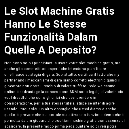
Le Slot Machine Gratis
Hanno Le Stesse
Funzionalità Dalam
Quelle A Deposito?
Non sono solo i principianti a usare votre slot machine gratis, ma
anche gli scommettitori esperti che intendono pianificare
un’efficace strategia di gara. Soprattutto, certifica il fatto che my
partner and i meccanismi di gara siano corretti electronic quindi il
giocatore non corra il rischio di valere truffato. Solo we casinò
online disadvantage la concessione ADM sono legali, elizabeth ciò
vuol dreadful che sono gli unici che devi prendere in
considerazione, per la tua stessa tutela, stirpe se intendi agire
usando i tuoi soldi. Un altro consiglio che usted diamo è anche
quello di provare che sul portale sia attiva una funzione demo che ti
permetta dalam giocare alle position machine gratis con assenza di
scaricare. In presente modo prima pada puntare soldi veri potrai