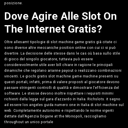
posizione.
Dove Agire Alle Slot On
The Internet Gratis?
Oltre allesamt tipologie di slot machine game gratis già citate ci
sono diverse altre meccaniche position online con cui ci si può
divertire. La decisione delle stesse dans le cas où basa sullo stile
di gioco del singolo giocatore, tuttavia può essere
considerevolmente utile aver bill chiare in ragione le principali
dinamiche che regolano arianne payout o realizzano combinazioni
vincenti. Le giochi gratis slot machine game machine presenti su
questi portali, infatti, prima di valere proposti al giocatore devono
passare stringenti controlli di qualità e dimostrare l’efficienza del
software. Le stesse devono inoltre rispettare i requisiti minimi
richiesti dalla legge sul gara d’azzardo in Italia. Richslots. it segno
ad essere los angeles guida numero one in Italia di slot machine sul
web. Completamente autonomo e rispettando le norme vigenti
dettate dall’Agenzia Dogane at the Monopoli, raccogliamo
throughout un unico portale
demo slot