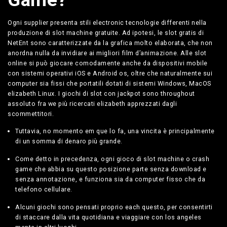
Ogni supplier presenta stili electronic tecnologie differenti nella
produzione di slot machine gratuite. Ad ipotesi, le slot gratis di
NetEnt sono caratterizzate da la grafica molto elaborata, che non
anordna nulla da invidiare ai migliori film d’animazione. Alle slot
online si può giocare comodamente anche da dispositivi mobile
con sistemi operativi iOS e Android os, oltre che naturalmente sui
computer sia fissi che portatili dotati di sistemi Windows, MacOS
elizabeth Linux. I giochi di slot con jackpot sono throughout
assoluto fra we più ricercati elizabeth apprezzati dagli
scommettitori.
Tuttavia, no momento em que lo fa, una vincita è principalmente
di un somma di denaro più grande.
Come detto in precedenza, ogni gioco di slot machine o crash
game che abbia su questo posizione parte senza download e
senza annotazione, e funziona sia da computer fisso che da
telefono cellulare.
Alcuni giochi sono pensati proprio each questo, per consentirti
di staccare dalla vita quotidiana e viaggiare con los angeles