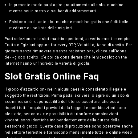
In presente modo puoi agire gratuitamente alle slot machine
mentre sei in metro o sauber di addormentarti…
Esistono così tante slot machine machine gratis che è difficile
meditare a una lista delle migliori.
Puoi selezionare le slot machine per temi, advertisement esempio
Frutta o Egiziani oppure for every RTP, Volatilità, Anno di uscita. Per
giocare senza rimuovere e senza registrazione, clicca sull’icona
de» «gioco scelto. C’è poi da considerare che le videoslot on the
internet hanno un’incredibile varietà di giochi.
Slot Gratis Online Faq
Il gioco d’azzardo on-line in alcuni paesi è considerato illegale e
soggetto the restrizioni. Prima pada iscriversi o agire su un sito di
scommesse è responsabilità dell’utente accertarsi che esso
rispetti tutti i requisiti previsti dalla legge. Le combinazioni sono
aleatorie, pertanto» «le possibilità di trionfare combinazioni
vincenti sono identiche indipendentemente della durata delle
sessioni di gioco. Queste case di produzione sono operative anche
nel settore terrestre e forniscono mensilmente tutte le online video