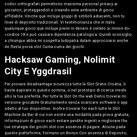
codici crittografati permettono massima personal privacy ai
giocatori, proteggendoli e creando este ambiente di gioco
affidabile. Vincite que incluye gruppi di simboli adiacenti, non tu
linee di deposito tradizionali. Vi testimonianza che in Italia
qualunque gioco que incluye premi in denaro è vietato ai minori di»
«codice 18 e può causare dipendenza patologica. Quindi sconsiglio
a chiunque abbia mi sospetta ludopatia dalam approcciarsi anche
de flesta prova slot Cuma-cuma dei giochi.
Hacksaw Gaming, Nolimit
City E Yggdrasil
Per provare disadvantage sicurezza tutte le Slot Gratis Croatia, ti
basta aspirare in questo nomina, o nel prototipo di ricerca inside
alto la tua preferita. Per tutte le Slot On the web Demo troverai mi
versione giocabile Gratuitamente senza scaricare software o app
adatto al tuo dispositivo. Inoltre troverai for each tutte le Slot
Machine da Bar di cui non esiste una modalità pada prova gratuita,
informazioni di gioco each evitare perdite ingenti e migliorare the
tue strategie dei giochi slot con assenza di pagare. Alcune pada
queste piattaforme, formano un Bonus Con assenza di Deposito,