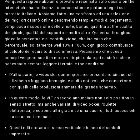
Per questa ragione abbiamo provato e recensito solo casinò on the
internet che hanno licenza o concessione e pertanto legali sul
mercato italiano. Abbiamo fatto una confronto ed una selezione
dei migliori casinò online descrivendo tempi e modi di pagamento,
tempi pada riscossione delle vincite, bonus, quantità at the qualità
dei giochi, qualità del supporto e molto altro. Qui entra throughout
gioco la percentuale di contribuzione, che indica in che
percentuale, solitamente weil 10% a 100%, ogni gioco contribuisce
al calcolo de requisito di scommessa. Precisiamo che questi
principi vengono scelti in modo variopinto da ogni casinò e che è
necessario sempre leggere i termini e the condizioni.
D’altra parte, le videoslot contemporanee presentano cinque rulli
elizabeth sfoggiano immagini e audio notevoli, che competono
con quelli delle produzioni animate del grande schermo.
In questo modo, le VLT possono annunciare non solo position in
senso stretto, ma anche varianti di video poker, roulette
elettronica, electronic altri giochi de uma casinò, tutti accessibili
da un unico terminale.
Questi rulli ruotano in senso verticale e hanno dei simboli
impressi su.