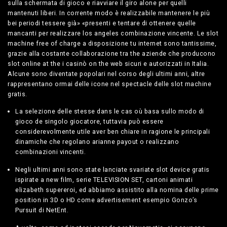
sulla schermata di gioco e riavviare il giro alone per quelli
mantenuti liberi. In corrente modo è realizzabile mantenere le più
bei periodi tessere già» «presenti e tentare di ottenere quelle
mancanti per realizzare los angeles combinazione vincente. Le slot
machine free of charge a disposizione tu internet sono tantissime,
grazie alla costante collaborazione tra the aziende che producono
slot online at the i casinò on the web sicuri e autorizzati in Italia.
Alcune sono diventate popolari nel corso degli ultimi anni, altre
rappresentano ormai delle icone nel spectacle delle slot machine
gratis.
La selezione delle stesse dans le cas où basa sullo modo di
gioco de singolo giocatore, tuttavia può essere
considerevolmente utile aver ben chiare in ragione le principali
dinamiche che regolano arianne payout o realizzano
combinazioni vincenti.
Negli ultimi anni sono state lanciate svariate slot device gratis
ispirate a new film, serie TELEVISION SET, cartoni animati
elizabeth supereroi, ed abbiamo assistito alla nomina delle prime
position in 3D o HD come advertisement esempio Gonzo’s
Pursuit di NetEnt.