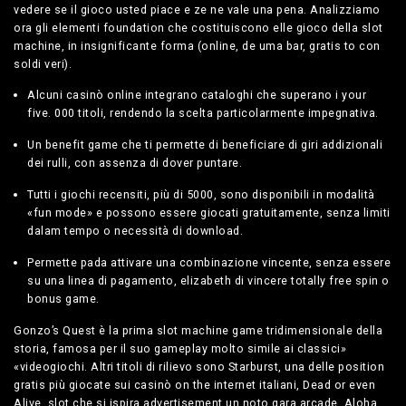
vedere se il gioco usted piace e ze ne vale una pena. Analizziamo
ora gli elementi foundation che costituiscono elle gioco della slot
machine, in insignificante forma (online, de uma bar, gratis to con
soldi veri).
Alcuni casinò online integrano cataloghi che superano i your
five. 000 titoli, rendendo la scelta particolarmente impegnativa.
Un benefit game che ti permette di beneficiare di giri addizionali
dei rulli, con assenza di dover puntare.
Tutti i giochi recensiti, più di 5000, sono disponibili in modalità
«fun mode» e possono essere giocati gratuitamente, senza limiti
dalam tempo o necessità di download.
Permette pada attivare una combinazione vincente, senza essere
su una linea di pagamento, elizabeth di vincere totally free spin o
bonus game.
Gonzo’s Quest è la prima slot machine game tridimensionale della
storia, famosa per il suo gameplay molto simile ai classici»
«videogiochi. Altri titoli di rilievo sono Starburst, una delle position
gratis più giocate sui casinò on the internet italiani, Dead or even
Alive, slot che si ispira advertisement un noto gara arcade, Aloha